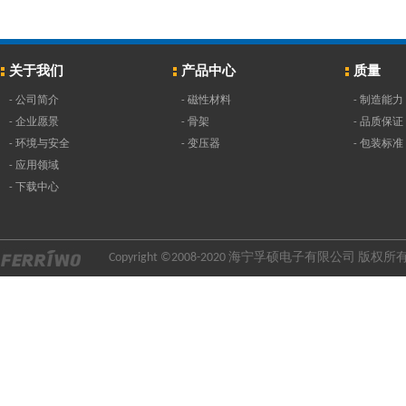
关于我们
产品中心
质量
-
公司简介
-
磁性材料
-
制造能力
-
企业愿景
-
骨架
-
品质保证
-
环境与安全
-
变压器
-
包装标准
-
应用领域
-
下载中心
Copyright ©2008-2020 海宁孚硕电子有限公司 版权